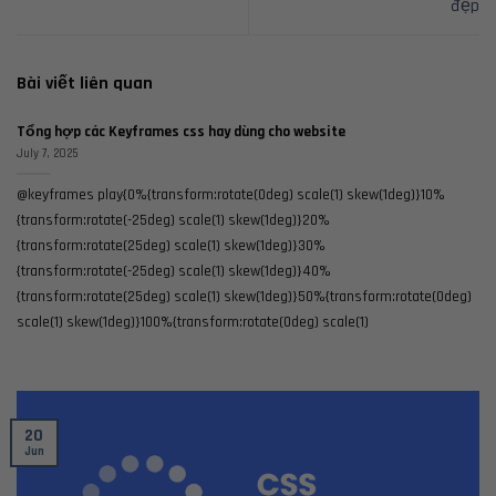
đẹp
Bài viết liên quan
Tổng hợp các Keyframes css hay dùng cho website
July 7, 2025
@keyframes play{0%{transform:rotate(0deg) scale(1) skew(1deg)}10%
{transform:rotate(-25deg) scale(1) skew(1deg)}20%
{transform:rotate(25deg) scale(1) skew(1deg)}30%
{transform:rotate(-25deg) scale(1) skew(1deg)}40%
{transform:rotate(25deg) scale(1) skew(1deg)}50%{transform:rotate(0deg)
scale(1) skew(1deg)}100%{transform:rotate(0deg) scale(1)
20
Jun