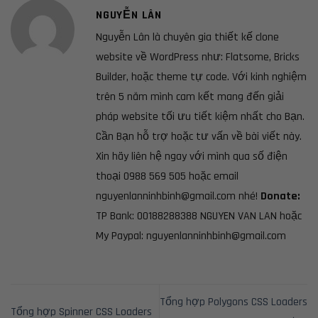
NGUYỄN LÂN
Nguyễn Lân là chuyên gia thiết kế clone
website về WordPress như: Flatsome, Bricks
Builder, hoặc theme tự code. Với kinh nghiệm
trên 5 năm mình cam kết mang đến giải
pháp website tối ưu tiết kiệm nhất cho Bạn.
Cần Bạn hỗ trợ hoặc tư vấn về bài viết này.
Xin hãy liên hệ ngay với mình qua số điện
thoại 0988 569 505 hoặc email
nguyenlanninhbinh@gmail.com nhé!
Donate:
TP Bank: 00188288388 NGUYEN VAN LAN hoặc
My Paypal: nguyenlanninhbinh@gmail.com
Tổng hợp Polygons CSS Loaders
Tổng hợp Spinner CSS Loaders