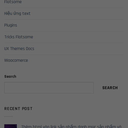
Flatsome
Hiệu ứng text
Plugins
Tricks Flatsome
UX Themes Docs
Woocomerce
Search
SEARCH
RECENT POST
Thêm html vào link sản phẩm danh mục sản phẩm và