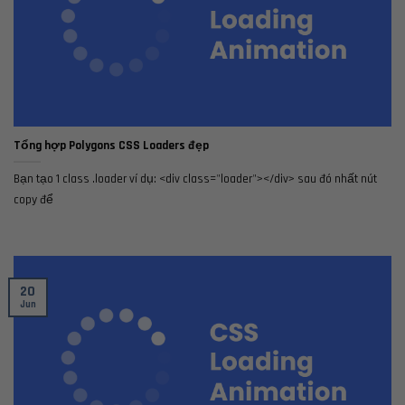
Tổng hợp Polygons CSS Loaders đẹp
Bạn tạo 1 class .loader ví dụ: <div class="loader"></div> sau đó nhất nút
copy để
20
Jun