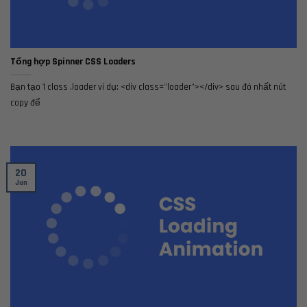
Tổng hợp Spinner CSS Loaders
Bạn tạo 1 class .loader ví dụ: <div class="loader"></div> sau đó nhất nút
copy để
20
Jun