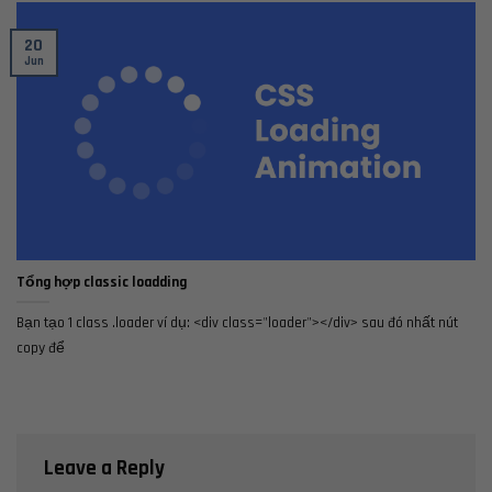
20
Jun
Tổng hợp classic loadding
Bạn tạo 1 class .loader ví dụ: <div class="loader"></div> sau đó nhất nút
copy để
Leave a Reply