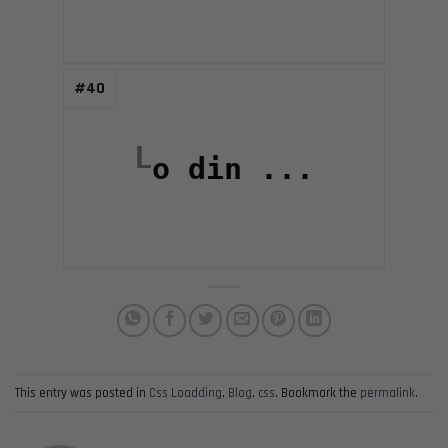
This entry was posted in
Css Loadding
,
Blog
,
css
. Bookmark the
permalink
.