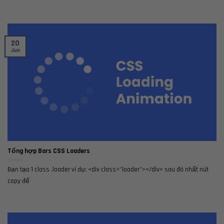
20
Jun
Tổng hợp Bars CSS Loaders
Bạn tạo 1 class .loader ví dụ: <div class="loader"></div> sau đó nhất nút
copy để