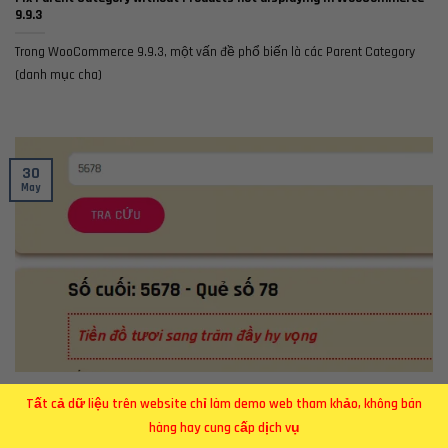
9.9.3
Trong WooCommerce 9.9.3, một vấn đề phổ biến là các Parent Category
(danh mục cha)
30
May
Plugin Tra Xem bói phong thủy 4 số cuối số điện thoại
Tất cả dữ liệu trên website chỉ làm demo web tham khảo, không bán
hàng hay cung cấp dịch vụ