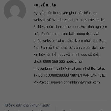
NGUYỄN LÂN
Nguyễn Lân là chuyên gia thiết kế clone
website về WordPress như: Flatsome, Bricks
Builder, hoặc theme tự code. Với kinh nghiệm
trên 5 năm mình cam kết mang đến giải
pháp website tối ưu tiết kiệm nhất cho Bạn.
Cần Bạn hỗ trợ hoặc tư vấn về bài viết này.
Xin hãy liên hệ ngay với mình qua số điện
thoại 0988 569 505 hoặc email
nguyenlanninhbinh@gmail.com nhé!
Donate:
TP Bank: 00188288388 NGUYEN VAN LAN hoặc
My Paypal: nguyenlanninhbinh@gmail.com
Hướng dẫn chèn khung soạn