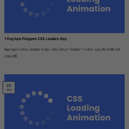
Tổng hợp Polygons CSS Loaders đẹp
Bạn tạo 1 class .loader ví dụ: <div class="loader"></div> sau đó nhất nút
copy để
20
Jun