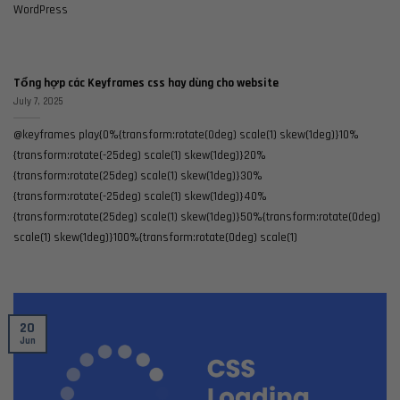
WordPress
Tổng hợp các Keyframes css hay dùng cho website
July 7, 2025
@keyframes play{0%{transform:rotate(0deg) scale(1) skew(1deg)}10%
{transform:rotate(-25deg) scale(1) skew(1deg)}20%
{transform:rotate(25deg) scale(1) skew(1deg)}30%
{transform:rotate(-25deg) scale(1) skew(1deg)}40%
{transform:rotate(25deg) scale(1) skew(1deg)}50%{transform:rotate(0deg)
scale(1) skew(1deg)}100%{transform:rotate(0deg) scale(1)
20
Jun